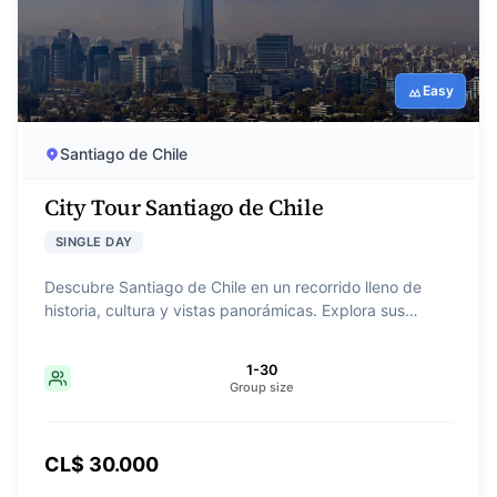
Easy
Santiago de Chile
City Tour Santiago de Chile
SINGLE DAY
Descubre Santiago de Chile en un recorrido lleno de
historia, cultura y vistas panorámicas. Explora sus
barrios emblemáticos, plazas históricas y modernos
sectores de la ciudad. Una experiencia ideal para
1-30
conocer lo mejor de la capital en poco tiempo.
Group size
CL$ 30.000