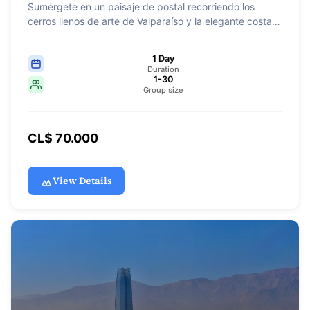
Sumérgete en un paisaje de postal recorriendo los
cerros llenos de arte de Valparaíso y la elegante costa
de Viña del Mar. Descubre coloridos murales,
arquitectura histórica y miradores con vistas
1 Day
espectaculares al océano Pacífico. Una experiencia
Duration
imperdible para quienes visitan Santiago y quieren
1-30
Group size
conocer lo mejor de la costa chilena.
CL$ 70.000
View Details