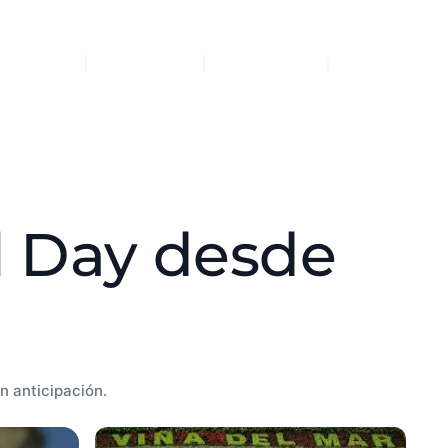
Tours
Nosotros
Contacto
Carrito
ll Day desde
n anticipación.