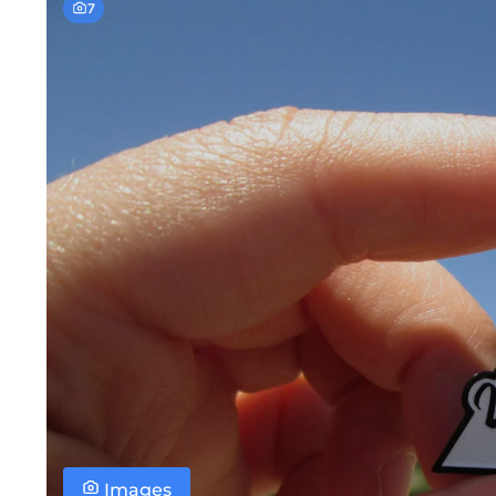
7
Images