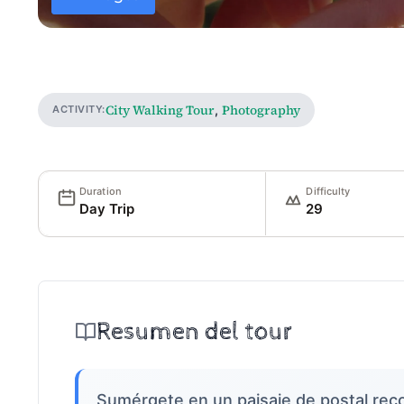
City Walking Tour
Photography
,
ACTIVITY:
Duration
Difficulty
Day Trip
29
Resumen del tour
Sumérgete en un paisaje de postal reco