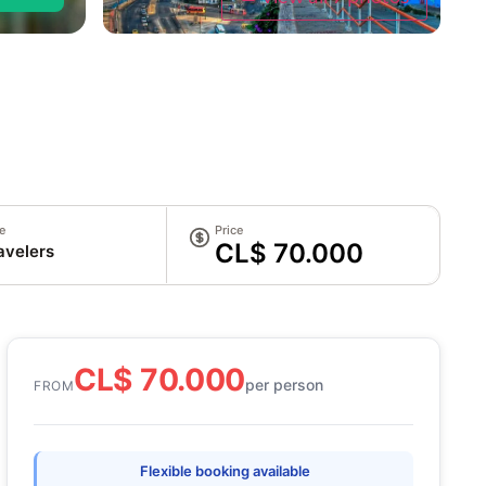
e
Price
CL$ 70.000
avelers
CL$ 70.000
per person
FROM
Flexible booking available