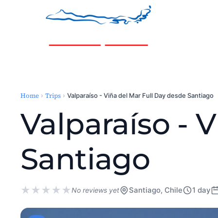
Home
Trips
›
›
Valparaíso - Viña del Mar Full Day desde Santiago
Valparaíso - 
Santiago
★
★
★
★
★
Santiago, Chile
1 day
No reviews yet